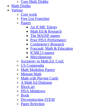
Cure Math Dislike
Math Dislike
Various
Core work
Free Uni Franchise
Papers
An ICME Trilogy
Math Ed & Research
The MADIF papers
Poor PISA Performance
Contingency Research
Foucault, Math & Education
ICME13 papers
Miscellaneous
Sociology in Math.Ed. Conf.
US Compendia
Math Modeling Papers
Migrant Math
Math with Playing Cards
A Math Ed Dialogue
Block art
PISA Meltdown
Book
Deconstructing STEM
Paper Rejection