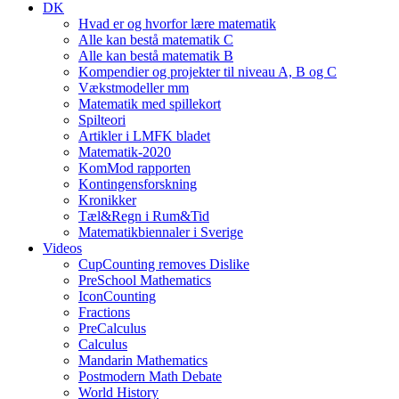
DK
Hvad er og hvorfor lære matematik
Alle kan bestå matematik C
Alle kan bestå matematik B
Kompendier og projekter til niveau A, B og C
Vækstmodeller mm
Matematik med spillekort
Spilteori
Artikler i LMFK bladet
Matematik-2020
KomMod rapporten
Kontingensforskning
Kronikker
Tæl&Regn i Rum&Tid
Matematikbiennaler i Sverige
Videos
CupCounting removes Dislike
PreSchool Mathematics
IconCounting
Fractions
PreCalculus
Calculus
Mandarin Mathematics
Postmodern Math Debate
World History