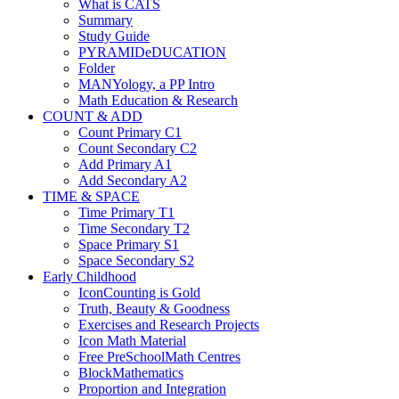
What is CATS
Summary
Study Guide
PYRAMIDeDUCATION
Folder
MANYology, a PP Intro
Math Education & Research
COUNT & ADD
Count Primary C1
Count Secondary C2
Add Primary A1
Add Secondary A2
TIME & SPACE
Time Primary T1
Time Secondary T2
Space Primary S1
Space Secondary S2
Early Childhood
IconCounting is Gold
Truth, Beauty & Goodness
Exercises and Research Projects
Icon Math Material
Free PreSchoolMath Centres
BlockMathematics
Proportion and Integration