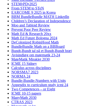
STEM•PD•2025
From STEM to STeN
EARCOME 9 2025 in Korea
BBM BundleBundle MATH LinkedIn
Children’s Declaration of Independence
Moo and Tabloid Review
Prevent Poor Peer Review
Math Ed & Research 20xx
Math Ed Future Bologna 2024
DeColonized RobinHood Math
BundleBundle Math on a BBBoard
Bundt-Bundt tal på et Bundt-Bundt bræt
Avisindlæg om matematik 23-24
MateMatik Miraklet 2030
ICME 15 Sidney
Calculus across disciplines
NORSMA7 2023
NORMA 24
Bundle-Bundle-Numbers with Units
Appendix to curriculum study icmi 24
Two Competences – or Eight
ICME 10-15 papers
ManyMath 2030
CTRAS 2023