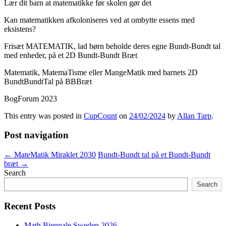
Lær dit barn at matematikke før skolen gør det
Kan matematikken afkoloniseres ved at ombytte essens med
eksistens?
Frisæt MATEMATIK, lad børn beholde deres egne Bundt-Bundt tal
med enheder, på et 2D Bundt-Bundt Bræt
Matematik, MatemaTisme eller MangeMatik med barnets 2D
BundtBundtTal på BBBræt
BogForum 2023
This entry was posted in
CupCount
on
24/02/2024
by
Allan Tarp
.
Post navigation
←
MateMatik Miraklet 2030
Bundt-Bundt tal på et Bundt-Bundt
bræt
→
Search
Search
Recent Posts
Math Biennale Sweden 2026