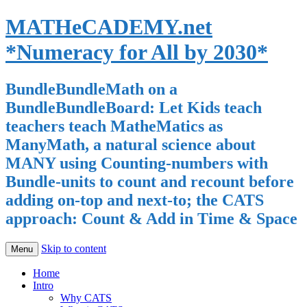
MATHeCADEMY.net
*Numeracy for All by 2030*
BundleBundleMath on a
BundleBundleBoard: Let Kids teach
teachers teach MatheMatics as
ManyMath, a natural science about
MANY using Counting-numbers with
Bundle-units to count and recount before
adding on-top and next-to; the CATS
approach: Count & Add in Time & Space
Skip to content
Menu
Home
Intro
Why CATS